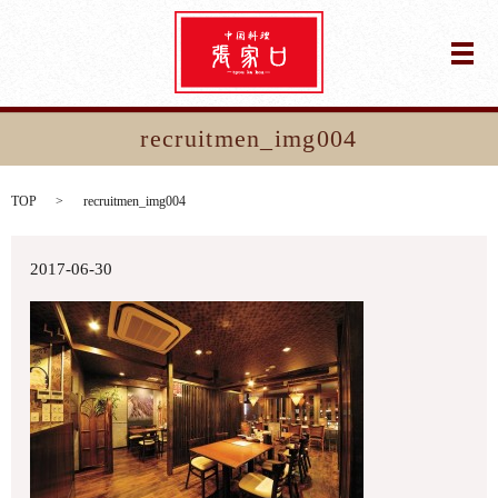
メ
recruitmen_img004
TOP
recruitmen_img004
2017-06-30